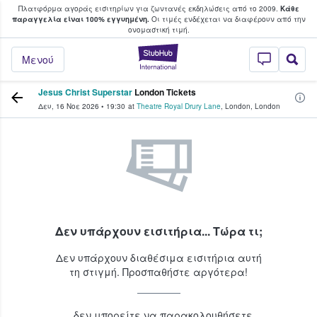
Πλατφόρμα αγοράς εισιτηρίων για ζωντανές εκδηλώσεις από το 2009.
Κάθε
υ οι φαν αγοράζουν και πουλούν εισιτή
παραγγελία είναι 100% εγγυημένη.
Οι τιμές ενδέχεται να διαφέρουν από την
oνομαστική τιμή.
StubHub - Όπου 
Μενού
Jesus Christ Superstar
London Tickets
Δευ, 16 Νοε 2026
•
19:30
at
Theatre Royal Drury Lane
,
London
,
London
Δεν υπάρχουν εισιτήρια... Τώρα τι;
Δεν υπάρχουν διαθέσιμα εισιτήρια αυτή
τη στιγμή. Προσπαθήστε αργότερα!
...δεν μπορείτε να παρακολουθήσετε