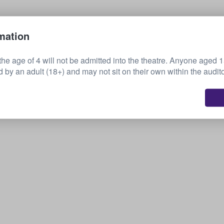
Πώληση των εισιτηρίων σας
mation
the age of 4 will not be admitted into the theatre. Anyone aged 
by an adult (18+) and may not sit on their own within the audit