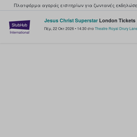
Πλατφόρμα αγοράς εισιτηρίων για ζωντανές εκδηλώσει
Jesus Christ Superstar
London Tickets
StubHub - Όπου οι φαν αγοράζ
Πέμ, 22 Οκτ 2026
•
14:30
στο
Theatre Royal Drury Lan