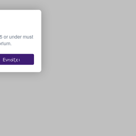
15 or under must
orium.
Εντάξει