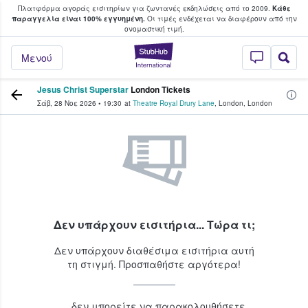
Πλατφόρμα αγοράς εισιτηρίων για ζωντανές εκδηλώσεις από το 2009.
Κάθε
υ οι φαν αγοράζουν και πουλούν εισιτή
παραγγελία είναι 100% εγγυημένη.
Οι τιμές ενδέχεται να διαφέρουν από την
oνομαστική τιμή.
StubHub - Όπου 
Μενού
Jesus Christ Superstar
London Tickets
Σάβ, 28 Νοε 2026
•
19:30
at
Theatre Royal Drury Lane
,
London
,
London
Δεν υπάρχουν εισιτήρια... Τώρα τι;
Δεν υπάρχουν διαθέσιμα εισιτήρια αυτή
τη στιγμή. Προσπαθήστε αργότερα!
...δεν μπορείτε να παρακολουθήσετε