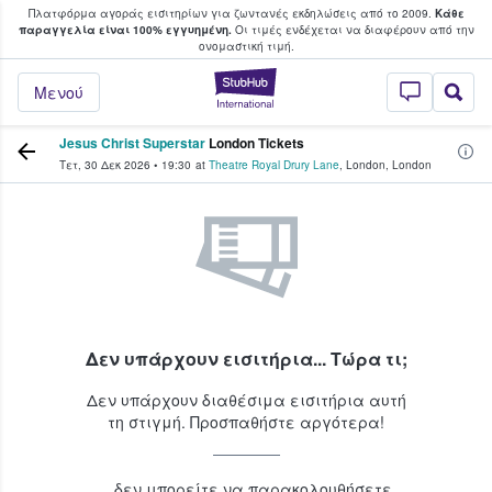
Πλατφόρμα αγοράς εισιτηρίων για ζωντανές εκδηλώσεις από το 2009.
Κάθε
υ οι φαν αγοράζουν και πουλούν εισιτή
παραγγελία είναι 100% εγγυημένη.
Οι τιμές ενδέχεται να διαφέρουν από την
oνομαστική τιμή.
StubHub - Όπου 
Μενού
Jesus Christ Superstar
London Tickets
Τετ, 30 Δεκ 2026
•
19:30
at
Theatre Royal Drury Lane
,
London
,
London
Δεν υπάρχουν εισιτήρια... Τώρα τι;
Δεν υπάρχουν διαθέσιμα εισιτήρια αυτή
τη στιγμή. Προσπαθήστε αργότερα!
...δεν μπορείτε να παρακολουθήσετε