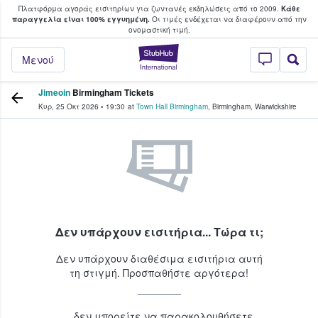
Πλατφόρμα αγοράς εισιτηρίων για ζωντανές εκδηλώσεις από το 2009.
Κάθε
υ οι φαν αγοράζουν και πουλούν εισιτή
παραγγελία είναι 100% εγγυημένη.
Οι τιμές ενδέχεται να διαφέρουν από την
oνομαστική τιμή.
StubHub - Όπου 
Μενού
Jimeoin
Birmingham Tickets
Κυρ, 25 Οκτ 2026
•
19:30
at
Town Hall Birmingham
,
Birmingham
,
Warwickshire
Δεν υπάρχουν εισιτήρια... Τώρα τι;
Δεν υπάρχουν διαθέσιμα εισιτήρια αυτή
τη στιγμή. Προσπαθήστε αργότερα!
...δεν μπορείτε να παρακολουθήσετε