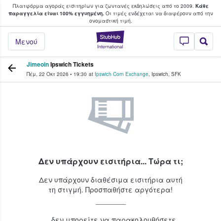
Πλατφόρμα αγοράς εισιτηρίων για ζωντανές εκδηλώσεις από το 2009.
Κάθε
υ οι φαν αγοράζουν και πουλούν εισιτή
παραγγελία είναι 100% εγγυημένη.
Οι τιμές ενδέχεται να διαφέρουν από την
oνομαστική τιμή.
StubHub - Όπου 
Μενού
Jimeoin
Ipswich Tickets
Πέμ, 22 Οκτ 2026
•
19:30
at
Ipswich Corn Exchange
,
Ipswich
,
SFK
Δεν υπάρχουν εισιτήρια... Τώρα τι;
Δεν υπάρχουν διαθέσιμα εισιτήρια αυτή
τη στιγμή. Προσπαθήστε αργότερα!
...δεν μπορείτε να παρακολουθήσετε