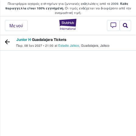
Πλατφόρμα αγοράς εισιτηρίων για ζωντανές εκδηλώσεις από το 2009.
Κάθε
υ οι φαν αγοράζουν και πουλούν εισιτή
παραγγελία είναι 100% εγγυημένη.
Οι τιμές ενδέχεται να διαφέρουν από την
oνομαστική τιμή.
StubHub - Όπου 
Μενού
Junior H
Guadalajara Tickets
Παρ, 08 Ιαν 2027
•
21:00
at
Estadio Jalisco
,
Guadalajara
,
Jalisco