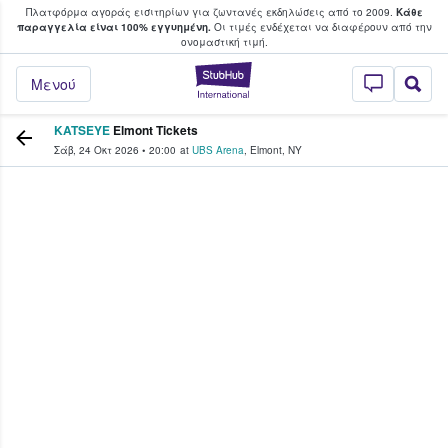
Πλατφόρμα αγοράς εισιτηρίων για ζωντανές εκδηλώσεις από το 2009.
Κάθε
υ οι φαν αγοράζουν και πουλούν εισιτή
παραγγελία είναι 100% εγγυημένη.
Οι τιμές ενδέχεται να διαφέρουν από την
oνομαστική τιμή.
StubHub - Όπου 
Μενού
KATSEYE
Elmont Tickets
Σάβ, 24 Οκτ 2026
•
20:00
at
UBS Arena
,
Elmont
,
NY