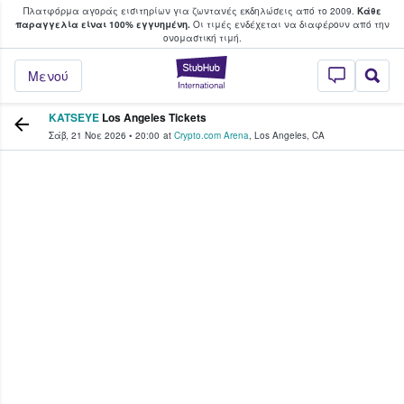
Πλατφόρμα αγοράς εισιτηρίων για ζωντανές εκδηλώσεις από το 2009.
Κάθε
υ οι φαν αγοράζουν και πουλούν εισιτή
παραγγελία είναι 100% εγγυημένη.
Οι τιμές ενδέχεται να διαφέρουν από την
oνομαστική τιμή.
StubHub - Όπου 
Μενού
KATSEYE
Los Angeles Tickets
Σάβ, 21 Νοε 2026
•
20:00
at
Crypto.com Arena
,
Los Angeles
,
CA