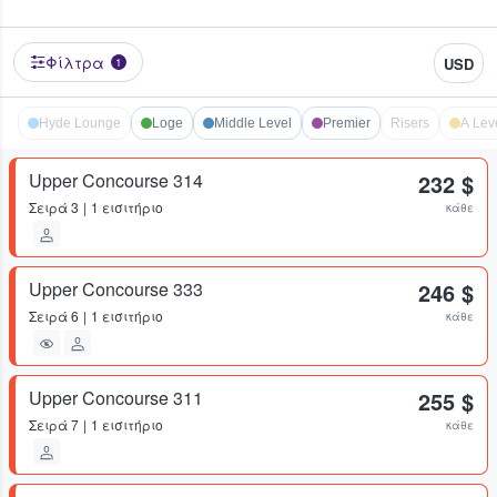
Φίλτρα
USD
1
Hyde Lounge
Loge
Middle Level
Premier
Risers
A Lev
Upper Concourse 314
232 $
Σειρά
3
1 εισιτήριο
κάθε
Upper Concourse 333
246 $
Σειρά
6
1 εισιτήριο
κάθε
Upper Concourse 311
255 $
Σειρά
7
1 εισιτήριο
κάθε