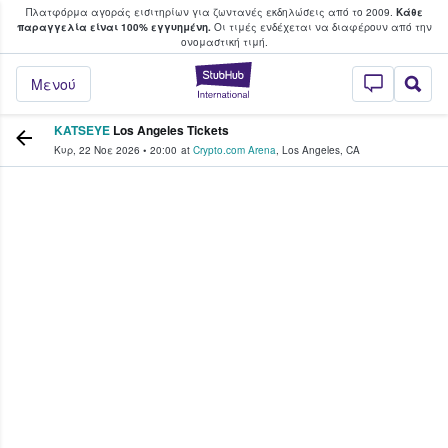
Πλατφόρμα αγοράς εισιτηρίων για ζωντανές εκδηλώσεις από το 2009.
Κάθε
υ οι φαν αγοράζουν και πουλούν εισιτή
παραγγελία είναι 100% εγγυημένη.
Οι τιμές ενδέχεται να διαφέρουν από την
oνομαστική τιμή.
StubHub - Όπου 
Μενού
KATSEYE
Los Angeles Tickets
Κυρ, 22 Νοε 2026
•
20:00
at
Crypto.com Arena
,
Los Angeles
,
CA