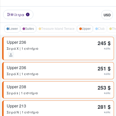
Φίλτρα
USD
1
Lower
Suites
Treasure Island Terrace
Upper
Club
Th
Upper 236
245 $
Σειρά
X
1 εισιτήριο
κάθε
Upper 236
251 $
Σειρά
X
1 εισιτήριο
κάθε
Upper 238
253 $
Σειρά
s
1 εισιτήριο
κάθε
Upper 213
281 $
Σειρά
N
1 εισιτήριο
κάθε