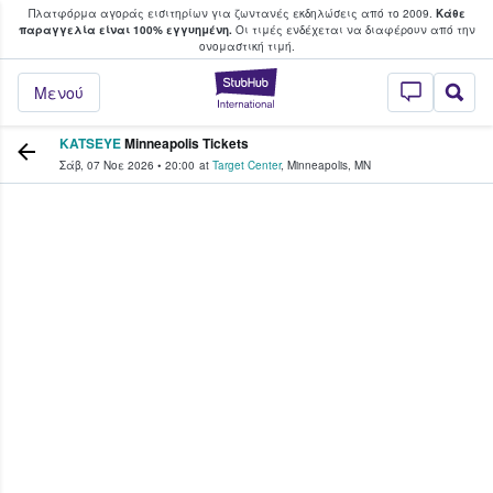
Πλατφόρμα αγοράς εισιτηρίων για ζωντανές εκδηλώσεις από το 2009.
Κάθε
υ οι φαν αγοράζουν και πουλούν εισιτή
παραγγελία είναι 100% εγγυημένη.
Οι τιμές ενδέχεται να διαφέρουν από την
oνομαστική τιμή.
StubHub - Όπου 
Μενού
KATSEYE
Minneapolis Tickets
Σάβ, 07 Νοε 2026
•
20:00
at
Target Center
,
Minneapolis
,
MN