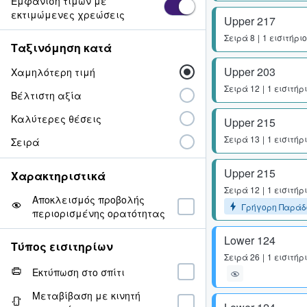
Εμφάνιση τιμών με
εκτιμώμενες χρεώσεις
Upper 217
Σειρά
8
1 εισιτήριο
Ταξινόμηση κατά
Upper 203
Χαμηλότερη τιμή
Σειρά
12
1 εισιτήρ
Βέλτιστη αξία
Καλύτερες θέσεις
Upper 215
Σειρά
13
1 εισιτήρ
Σειρά
Upper 215
Χαρακτηριστικά
Σειρά
12
1 εισιτήρ
Αποκλεισμός προβολής
Γρήγορη Παράδ
περιορισμένης ορατότητας
Lower 124
Τύπος εισιτηρίων
Σειρά
26
1 εισιτήρ
Εκτύπωση στο σπίτι
Μεταβίβαση με κινητή