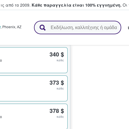
ς από το 2009.
Κάθε παραγγελία είναι 100% εγγυημένη.
Οι 
ουν και πουλούν εισιτήρια
r
,
Phoenix
,
AZ
340 $
ιο
κάθε
373 $
κάθε
378 $
ιο
κάθε