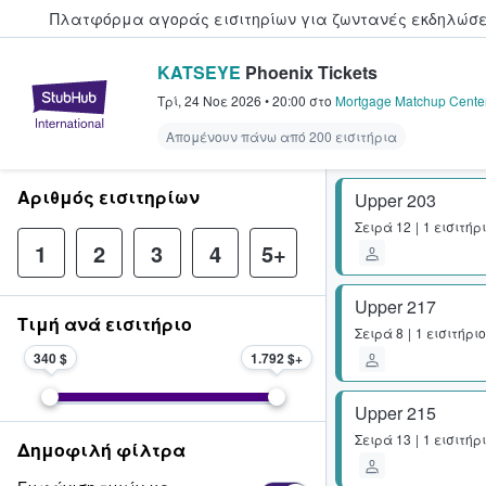
Πλατφόρμα αγοράς εισιτηρίων για ζωντανές εκδηλώσει
KATSEYE
Phoenix Tickets
StubHub - Όπου οι φαν αγοράζ
Τρί, 24 Νοε 2026
•
20:00
στο
Mortgage Matchup Cente
Απομένουν πάνω από 200 εισιτήρια
Αριθμός εισιτηρίων
Upper 203
Σειρά
12
1 εισιτήρ
1
2
3
4
5+
Upper 217
Τιμή ανά εισιτήριο
Σειρά
8
1 εισιτήριο
340 $
1.792 $
Upper 215
Σειρά
13
1 εισιτήρ
Δημοφιλή φίλτρα