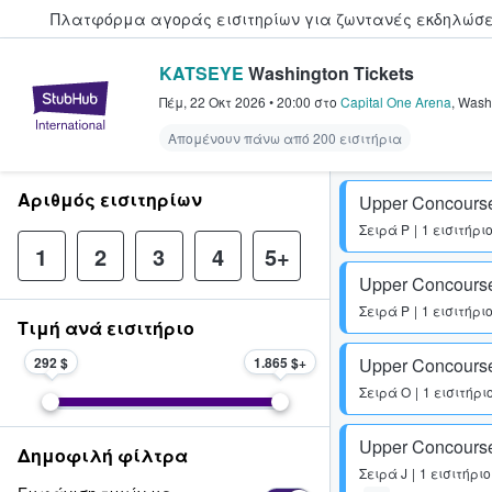
Πλατφόρμα αγοράς εισιτηρίων για ζωντανές εκδηλώσει
KATSEYE
Washington Tickets
StubHub - Όπου οι φαν αγοράζ
Πέμ, 22 Οκτ 2026
•
20:00
στο
Capital One Arena
,
Wash
Απομένουν πάνω από 200 εισιτήρια
Αριθμός εισιτηρίων
Upper Concours
Σειρά
P
1 εισιτήρι
1
2
3
4
5+
Upper Concours
Σειρά
P
1 εισιτήρι
Τιμή ανά εισιτήριο
292 $
1.865 $
Upper Concours
Σειρά
O
1 εισιτήρι
Upper Concours
Δημοφιλή φίλτρα
Σειρά
J
1 εισιτήριο