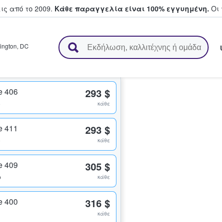
ς από το 2009.
Κάθε παραγγελία είναι 100% εγγυημένη.
Οι 
ουν και πουλούν εισιτήρια
ington
,
DC
e 406
293 $
ο
κάθε
e 411
293 $
ο
κάθε
e 409
305 $
ο
κάθε
e 400
316 $
κάθε