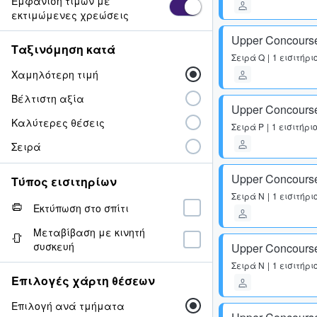
Εμφάνιση τιμών με
εκτιμώμενες χρεώσεις
Upper Concours
Ταξινόμηση κατά
Σειρά
Q
1 εισιτήρι
Χαμηλότερη τιμή
Βέλτιστη αξία
Upper Concours
Καλύτερες θέσεις
Σειρά
P
1 εισιτήρι
Σειρά
Upper Concours
Τύπος εισιτηρίων
Σειρά
N
1 εισιτήρι
Εκτύπωση στο σπίτι
Μεταβίβαση με κινητή
συσκευή
Upper Concours
Σειρά
N
1 εισιτήρι
Επιλογές χάρτη θέσεων
Επιλογή ανά τμήματα