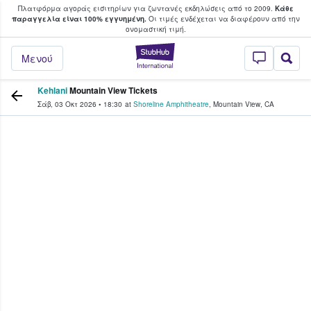
Πλατφόρμα αγοράς εισιτηρίων για ζωντανές εκδηλώσεις από το 2009.
Κάθε
υ οι φαν αγοράζουν και πουλούν εισιτή
παραγγελία είναι 100% εγγυημένη.
Οι τιμές ενδέχεται να διαφέρουν από την
oνομαστική τιμή.
StubHub - Όπου 
Μενού
Kehlani
Mountain View Tickets
Σάβ, 03 Οκτ 2026
•
18:30
at
Shoreline Amphitheatre
,
Mountain View
,
CA