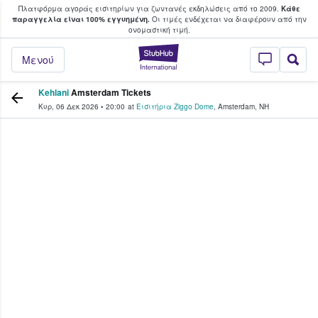
Πλατφόρμα αγοράς εισιτηρίων για ζωντανές εκδηλώσεις από το 2009.
Κάθε
υ οι φαν αγοράζουν και πουλούν εισιτή
παραγγελία είναι 100% εγγυημένη.
Οι τιμές ενδέχεται να διαφέρουν από την
oνομαστική τιμή.
StubHub - Όπου 
Μενού
Kehlani
Amsterdam Tickets
Κυρ, 06 Δεκ 2026
•
20:00
at
Εισιτήρια Ziggo Dome
,
Amsterdam
,
NH