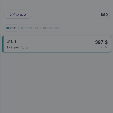
Φίλτρα
USD
Stalls
Upper Tier
Lower Tier
Stalls
397 $
1 - 2 εισιτήρια
κάθε