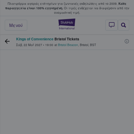
Πλατφόρμα αγοράς εισιτηρίων για ζωντανές εκδηλώσεις από το 2009.
Κάθε
υ οι φαν αγοράζουν και πουλούν εισιτή
παραγγελία είναι 100% εγγυημένη.
Οι τιμές ενδέχεται να διαφέρουν από την
oνομαστική τιμή.
StubHub - Όπου 
Μενού
Kings of Convenience
Bristol Tickets
Σάβ, 22 Μαΐ 2027
•
19:00
at
Bristol Beacon
,
Bristol
,
BST