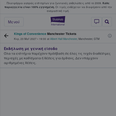
Πλατφόρμα αγοράς εισιτηρίων για ζωντανές εκδηλώσεις από το 2009.
Κάθε
υ οι φαν αγοράζουν και πουλούν εισιτή
παραγγελία είναι 100% εγγυημένη.
Οι τιμές ενδέχεται να διαφέρουν από την
oνομαστική τιμή.
StubHub - Όπου 
Μενού
Kings of Convenience
Manchester Tickets
Κυρ, 23 Μαΐ 2027
•
19:00
at
Albert Hall Manchester
,
Manchester
,
GTM
Εκδήλωση με γενική είσοδο
Όλα τα εισιτήρια παρέχουν πρόσβαση σε όλες τις τυχόν διαθέσιμες
περιοχές με καθίσματα ή θέσεις για όρθιους. Δεν υπάρχουν
αριθμημένες θέσεις.