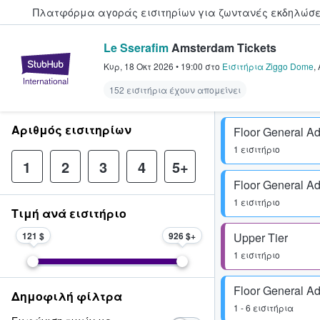
Πλατφόρμα αγοράς εισιτηρίων για ζωντανές εκδηλώσει
Le Sserafim
Amsterdam Tickets
StubHub - Όπου οι φαν αγοράζ
Κυρ, 18 Οκτ 2026
•
19:00
στο
Εισιτήρια Ziggo Dome
,
152 εισιτήρια έχουν απομείνει
Αριθμός εισιτηρίων
Floor General A
1 εισιτήριο
1
2
3
4
5+
Floor General A
1 εισιτήριο
Τιμή ανά εισιτήριο
121 $
926 $
Upper Tier
1 εισιτήριο
Floor General A
Δημοφιλή φίλτρα
1 - 6 εισιτήρια