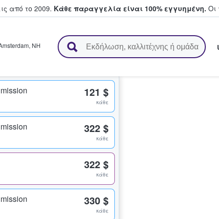
ς από το 2009.
Κάθε παραγγελία είναι 100% εγγυημένη.
Οι 
ουν και πουλούν εισιτήρια
Amsterdam
,
NH
dmission
121 $
κάθε
dmission
322 $
κάθε
322 $
κάθε
dmission
330 $
κάθε