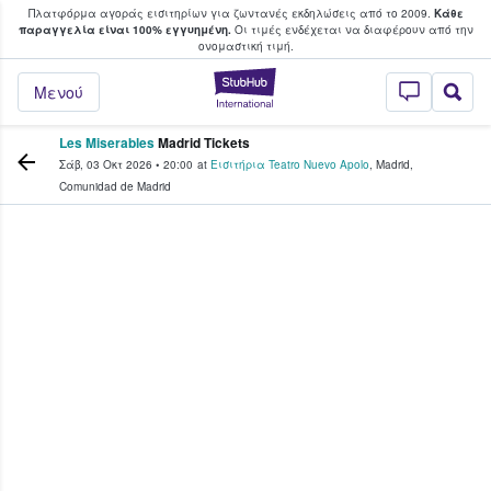
Πλατφόρμα αγοράς εισιτηρίων για ζωντανές εκδηλώσεις από το 2009.
Κάθε
υ οι φαν αγοράζουν και πουλούν εισιτή
παραγγελία είναι 100% εγγυημένη.
Οι τιμές ενδέχεται να διαφέρουν από την
oνομαστική τιμή.
StubHub - Όπου 
Μενού
Les Miserables
Madrid Tickets
Σάβ, 03 Οκτ 2026
•
20:00
at
Εισιτήρια Teatro Nuevo Apolo
,
Madrid
,
Comunidad de Madrid