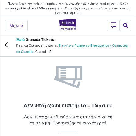
Πλατφόρμα αγοράς εισιτηρίων για ζωντανές εκδηλώσεις από το 2009.
Κάθε
υ οι φαν αγοράζουν και πουλούν εισιτή
παραγγελία είναι 100% εγγυημένη.
Οι τιμές ενδέχεται να διαφέρουν από την
oνομαστική τιμή.
StubHub - Όπου 
Μενού
Malú
Granada Tickets
Παρ, 02 Οκτ 2026
•
21:00
at
Εισιτήρια Palacio de Exposiciones y Congresos
de Granada
,
Granada
,
AL
Δεν υπάρχουν εισιτήρια... Τώρα τι;
Δεν υπάρχουν διαθέσιμα εισιτήρια αυτή
τη στιγμή. Προσπαθήστε αργότερα!