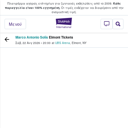
Πλατφόρμα αγοράς εισιτηρίων για ζωντανές εκδηλώσεις από το 2009.
Κάθε
υ οι φαν αγοράζουν και πουλούν εισιτή
παραγγελία είναι 100% εγγυημένη.
Οι τιμές ενδέχεται να διαφέρουν από την
oνομαστική τιμή.
StubHub - Όπου 
Μενού
Marco Antonio Solís
Elmont Tickets
Σάβ, 22 Αυγ 2026
•
20:00
at
UBS Arena
,
Elmont
,
NY