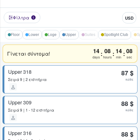
Φίλτρα
USD
1
Floor
Lower
Loge
Upper
Suites
Spotlight Club
S
14
08
14
08
:
:
:
Γίνεται σύντομα!
days
hours
min
sec
Upper 318
87 $
Σειρά
9
2 εισιτήρια
κάθε
Upper 309
88 $
Σειρά
9
1 - 12 εισιτήρια
κάθε
Upper 316
88 $