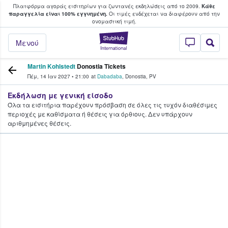
Πλατφόρμα αγοράς εισιτηρίων για ζωντανές εκδηλώσεις από το 2009.
Κάθε
υ οι φαν αγοράζουν και πουλούν εισιτή
παραγγελία είναι 100% εγγυημένη.
Οι τιμές ενδέχεται να διαφέρουν από την
oνομαστική τιμή.
StubHub - Όπου 
Μενού
Martin Kohlstedt
Donostia Tickets
Πέμ, 14 Ιαν 2027
•
21:00
at
Dabadaba
,
Donostia
,
PV
Εκδήλωση με γενική είσοδο
Όλα τα εισιτήρια παρέχουν πρόσβαση σε όλες τις τυχόν διαθέσιμες
περιοχές με καθίσματα ή θέσεις για όρθιους. Δεν υπάρχουν
αριθμημένες θέσεις.