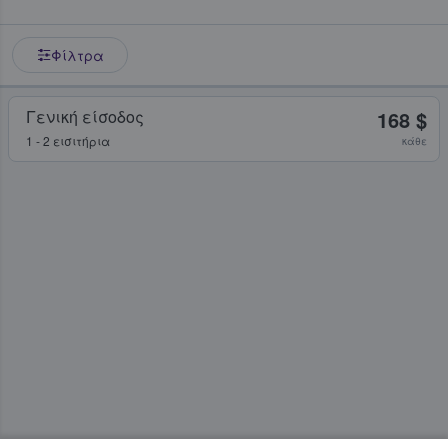
Φίλτρα
Γενική είσοδος
168 $
1 - 2 εισιτήρια
κάθε