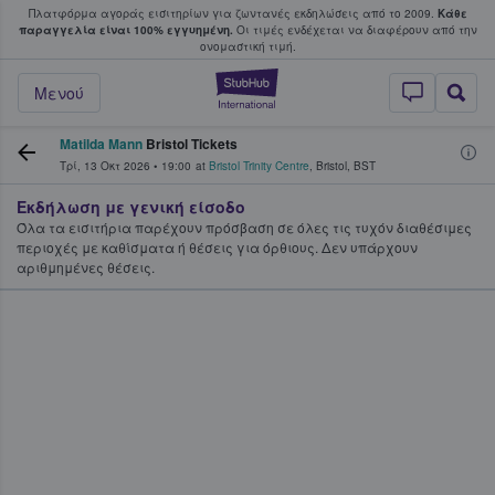
Πλατφόρμα αγοράς εισιτηρίων για ζωντανές εκδηλώσεις από το 2009.
Κάθε
υ οι φαν αγοράζουν και πουλούν εισιτή
παραγγελία είναι 100% εγγυημένη.
Οι τιμές ενδέχεται να διαφέρουν από την
oνομαστική τιμή.
StubHub - Όπου 
Μενού
Matilda Mann
Bristol Tickets
Τρί, 13 Οκτ 2026
•
19:00
at
Bristol Trinity Centre
,
Bristol
,
BST
Εκδήλωση με γενική είσοδο
Όλα τα εισιτήρια παρέχουν πρόσβαση σε όλες τις τυχόν διαθέσιμες
περιοχές με καθίσματα ή θέσεις για όρθιους. Δεν υπάρχουν
αριθμημένες θέσεις.