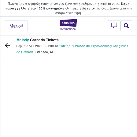
Πλατφόρμα αγοράς εισιτηρίων για ζωντανές εκδηλώσεις από το 2009.
Κάθε
υ οι φαν αγοράζουν και πουλούν εισιτή
παραγγελία είναι 100% εγγυημένη.
Οι τιμές ενδέχεται να διαφέρουν από την
oνομαστική τιμή.
StubHub - Όπου 
Μενού
Melody
Granada Tickets
Πέμ, 17 Δεκ 2026
•
21:00
at
Εισιτήρια Palacio de Exposiciones y Congresos
de Granada
,
Granada
,
AL