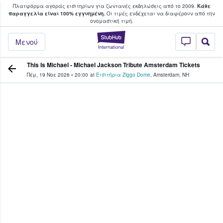
Πλατφόρμα αγοράς εισιτηρίων για ζωντανές εκδηλώσεις από το 2009.
Κάθε
υ οι φαν αγοράζουν και πουλούν εισιτή
παραγγελία είναι 100% εγγυημένη.
Οι τιμές ενδέχεται να διαφέρουν από την
oνομαστική τιμή.
StubHub - Όπου 
Μενού
This Is Michael - Michael Jackson Tribute Amsterdam Tickets
Πέμ, 19 Νοε 2026
•
20:00
at
Εισιτήρια Ziggo Dome
,
Amsterdam
,
NH