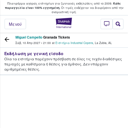
Πλατφόρμα αγοράς εισιτηρίων για ζωντανές εκδηλώσεις από το 2009.
Κάθε
υ οι φαν αγοράζουν και πουλούν εισιτή
παραγγελία είναι 100% εγγυημένη.
Οι τιμές ενδέχεται να διαφέρουν από την
oνομαστική τιμή.
StubHub - Όπου 
Μενού
Miguel Campello
Granada Tickets
Σάβ, 10 Απρ 2027
•
21:00
at
Εισιτήρια Industrial Copera
,
La Zubia
,
AL
Εκδήλωση με γενική είσοδο
Όλα τα εισιτήρια παρέχουν πρόσβαση σε όλες τις τυχόν διαθέσιμες
περιοχές με καθίσματα ή θέσεις για όρθιους. Δεν υπάρχουν
αριθμημένες θέσεις.