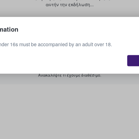
αυτήν την εκδήλωση...
Πώληση των εισιτηρίων σας
mation
nder 16s must be accompanied by an adult over 18.
Εμφάνιση όλων των προσεχών εκδηλώσεων
Σας ενδιαφέρουν άλλες επιλογές;
Ανακαλύψτε τι έχουμε διαθέσιμο.