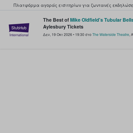
Πλατφόρμα αγοράς εισιτηρίων για ζωντανές εκδηλώσει
The Best of
Mike Oldfield's Tubular Bell
StubHub - Όπου οι φαν αγοράζ
Aylesbury Tickets
Δευ, 19 Οκτ 2026
•
19:30
στο
The Waterside Theatre
,
A