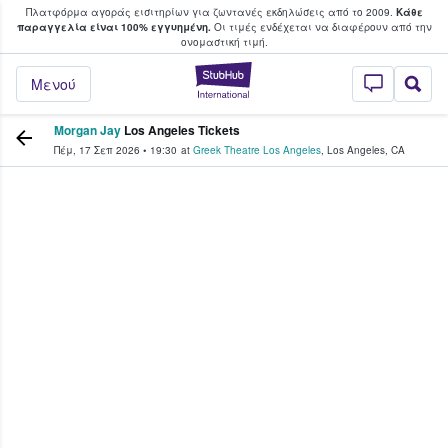
Πλατφόρμα αγοράς εισιτηρίων για ζωντανές εκδηλώσεις από το 2009.
Κάθε
υ οι φαν αγοράζουν και πουλούν εισιτή
παραγγελία είναι 100% εγγυημένη.
Οι τιμές ενδέχεται να διαφέρουν από την
oνομαστική τιμή.
StubHub - Όπου 
Μενού
Morgan Jay
Los Angeles Tickets
Πέμ, 17 Σεπ 2026
•
19:30
at
Greek Theatre Los Angeles
,
Los Angeles
,
CA