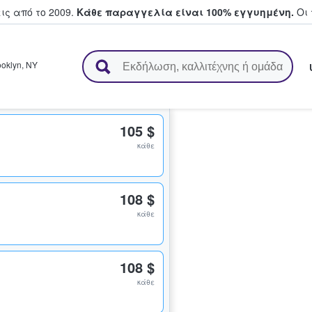
ς από το 2009.
Κάθε παραγγελία είναι 100% εγγυημένη.
Οι 
ουν και πουλούν εισιτήρια
ooklyn
,
NY
105 $
κάθε
108 $
κάθε
108 $
κάθε