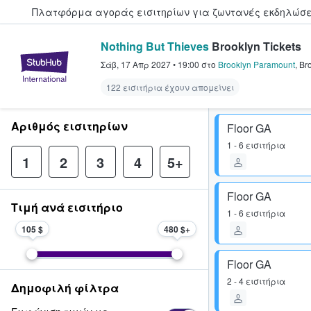
Πλατφόρμα αγοράς εισιτηρίων για ζωντανές εκδηλώσει
Nothing But Thieves
Brooklyn Tickets
StubHub - Όπου οι φαν αγοράζ
Σάβ, 17 Απρ 2027
•
19:00
στο
Brooklyn Paramount
,
Br
122 εισιτήρια έχουν απομείνει
Αριθμός εισιτηρίων
Floor GA
1 - 6 εισιτήρια
1
2
3
4
5+
Floor GA
Τιμή ανά εισιτήριο
1 - 6 εισιτήρια
105 $
480 $
Floor GA
2 - 4 εισιτήρια
Δημοφιλή φίλτρα