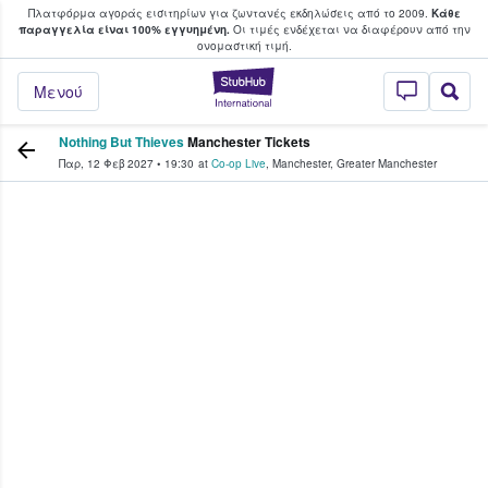
Πλατφόρμα αγοράς εισιτηρίων για ζωντανές εκδηλώσεις από το 2009.
Κάθε
υ οι φαν αγοράζουν και πουλούν εισιτή
παραγγελία είναι 100% εγγυημένη.
Οι τιμές ενδέχεται να διαφέρουν από την
oνομαστική τιμή.
StubHub - Όπου 
Μενού
Nothing But Thieves
Manchester Tickets
Παρ, 12 Φεβ 2027
•
19:30
at
Co-op Live
,
Manchester
,
Greater Manchester