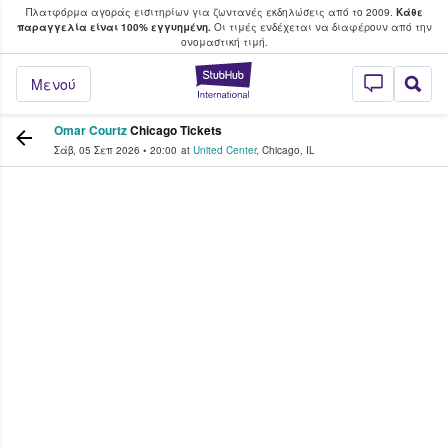
Πλατφόρμα αγοράς εισιτηρίων για ζωντανές εκδηλώσεις από το 2009.
Κάθε
υ οι φαν αγοράζουν και πουλούν εισιτή
παραγγελία είναι 100% εγγυημένη.
Οι τιμές ενδέχεται να διαφέρουν από την
oνομαστική τιμή.
StubHub - Όπου 
Μενού
Omar Courtz
Chicago Tickets
Σάβ, 05 Σεπ 2026
•
20:00
at
United Center
,
Chicago
,
IL