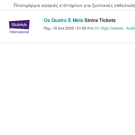
Πλατφόρμα αγοράς εισιτηρίων για ζωντανές εκδηλώσει
Os Quatro E Meia
Sintra Tickets
StubHub - Όπου οι φαν αγοράζ
Παρ, 18 Δεκ 2026
•
21:00
στο
CC Olga Cadaval - Audi