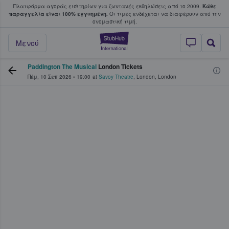
Πλατφόρμα αγοράς εισιτηρίων για ζωντανές εκδηλώσεις από το 2009.
Κάθε
υ οι φαν αγοράζουν και πουλούν εισιτή
παραγγελία είναι 100% εγγυημένη.
Οι τιμές ενδέχεται να διαφέρουν από την
oνομαστική τιμή.
StubHub - Όπου 
Μενού
Paddington The Musical
London Tickets
Πέμ, 10 Σεπ 2026
•
19:00
at
Savoy Theatre
,
London
,
London