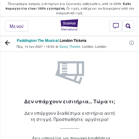
Πλατφόρμα αγοράς εισιτηρίων για ζωντανές εκδηλώσεις από το 2009.
Κάθε
υ οι φαν αγοράζουν και πουλούν εισιτή
παραγγελία είναι 100% εγγυημένη.
Οι τιμές ενδέχεται να διαφέρουν από την
oνομαστική τιμή.
StubHub - Όπου 
Μενού
Paddington The Musical
London Tickets
Πέμ, 14 Ιαν 2027
•
19:00
at
Savoy Theatre
,
London
,
London
Δεν υπάρχουν εισιτήρια... Τώρα τι;
Δεν υπάρχουν διαθέσιμα εισιτήρια αυτή
τη στιγμή. Προσπαθήστε αργότερα!
...δεν μπορείτε να παρακολουθήσετε