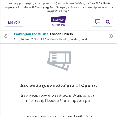
Πλατφόρμα αγοράς εισιτηρίων για ζωντανές εκδηλώσεις από το 2009.
Κάθε
υ οι φαν αγοράζουν και πουλούν εισιτή
παραγγελία είναι 100% εγγυημένη.
Οι τιμές ενδέχεται να διαφέρουν από την
oνομαστική τιμή.
StubHub - Όπου 
Μενού
Paddington The Musical
London Tickets
Σάβ, 14 Νοε 2026
•
19:00
at
Savoy Theatre
,
London
,
London
Δεν υπάρχουν εισιτήρια... Τώρα τι;
Δεν υπάρχουν διαθέσιμα εισιτήρια αυτή
τη στιγμή. Προσπαθήστε αργότερα!
...δεν μπορείτε να παρακολουθήσετε