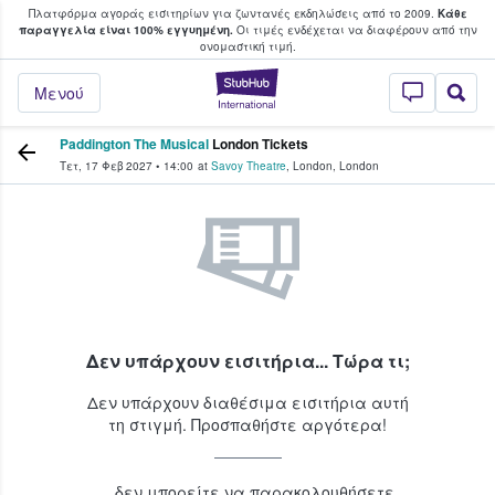
Πλατφόρμα αγοράς εισιτηρίων για ζωντανές εκδηλώσεις από το 2009.
Κάθε
υ οι φαν αγοράζουν και πουλούν εισιτή
παραγγελία είναι 100% εγγυημένη.
Οι τιμές ενδέχεται να διαφέρουν από την
oνομαστική τιμή.
StubHub - Όπου 
Μενού
Paddington The Musical
London Tickets
Τετ, 17 Φεβ 2027
•
14:00
at
Savoy Theatre
,
London
,
London
Δεν υπάρχουν εισιτήρια... Τώρα τι;
Δεν υπάρχουν διαθέσιμα εισιτήρια αυτή
τη στιγμή. Προσπαθήστε αργότερα!
...δεν μπορείτε να παρακολουθήσετε