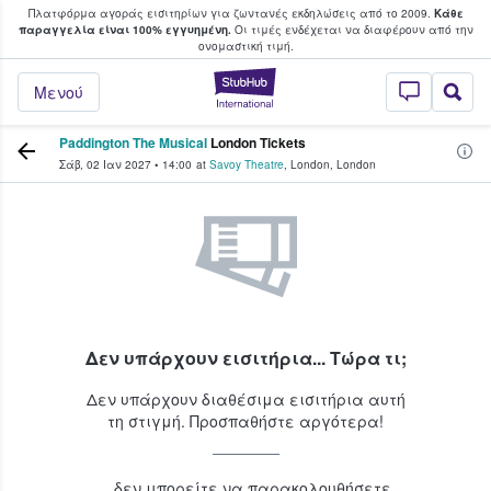
Πλατφόρμα αγοράς εισιτηρίων για ζωντανές εκδηλώσεις από το 2009.
Κάθε
υ οι φαν αγοράζουν και πουλούν εισιτή
παραγγελία είναι 100% εγγυημένη.
Οι τιμές ενδέχεται να διαφέρουν από την
oνομαστική τιμή.
StubHub - Όπου 
Μενού
Paddington The Musical
London Tickets
Σάβ, 02 Ιαν 2027
•
14:00
at
Savoy Theatre
,
London
,
London
Δεν υπάρχουν εισιτήρια... Τώρα τι;
Δεν υπάρχουν διαθέσιμα εισιτήρια αυτή
τη στιγμή. Προσπαθήστε αργότερα!
...δεν μπορείτε να παρακολουθήσετε