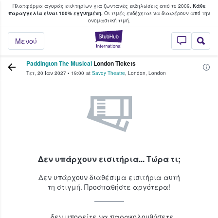
Πλατφόρμα αγοράς εισιτηρίων για ζωντανές εκδηλώσεις από το 2009.
Κάθε
υ οι φαν αγοράζουν και πουλούν εισιτή
παραγγελία είναι 100% εγγυημένη.
Οι τιμές ενδέχεται να διαφέρουν από την
oνομαστική τιμή.
StubHub - Όπου 
Μενού
Paddington The Musical
London Tickets
Τετ, 20 Ιαν 2027
•
19:00
at
Savoy Theatre
,
London
,
London
Δεν υπάρχουν εισιτήρια... Τώρα τι;
Δεν υπάρχουν διαθέσιμα εισιτήρια αυτή
τη στιγμή. Προσπαθήστε αργότερα!
...δεν μπορείτε να παρακολουθήσετε