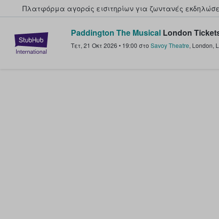
Πλατφόρμα αγοράς εισιτηρίων για ζωντανές εκδηλώσει
Paddington The Musical
London Ticket
StubHub - Όπου οι φαν αγοράζ
Τετ, 21 Οκτ 2026
•
19:00
στο
Savoy Theatre
,
London
,
L