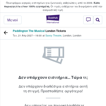
Πλατφόρμα αγοράς εισιτηρίων για ζωντανές εκδηλώσεις από το 2009.
Κάθε
υ οι φαν αγοράζουν και πουλούν εισιτή
παραγγελία είναι 100% εγγυημένη.
Οι τιμές ενδέχεται να διαφέρουν από την
oνομαστική τιμή.
StubHub - Όπου 
Μενού
Paddington The Musical
London Tickets
Τετ, 21 Απρ 2027
•
19:00
at
Savoy Theatre
,
London
,
London
Δεν υπάρχουν εισιτήρια... Τώρα τι;
Δεν υπάρχουν διαθέσιμα εισιτήρια αυτή
τη στιγμή. Προσπαθήστε αργότερα!
...δεν μπορείτε να παρακολουθήσετε