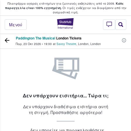
Πλατφόρμα αγοράς εισιτηρίων για ζωντανές εκδηλώσεις από το 2009.
Κάθε
υ οι φαν αγοράζουν και πουλούν εισιτή
παραγγελία είναι 100% εγγυημένη.
Οι τιμές ενδέχεται να διαφέρουν από την
oνομαστική τιμή.
StubHub - Όπου 
Μενού
Paddington The Musical
London Tickets
Παρ, 23 Οκτ 2026
•
19:00
at
Savoy Theatre
,
London
,
London
Δεν υπάρχουν εισιτήρια... Τώρα τι;
Δεν υπάρχουν διαθέσιμα εισιτήρια αυτή
τη στιγμή. Προσπαθήστε αργότερα!
...δεν μπορείτε να παρακολουθήσετε