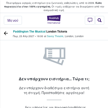
Πλατφόρμα αγοράς εισιτηρίων για ζωντανές εκδηλώσεις από το 2009.
Κάθε
υ οι φαν αγοράζουν και πουλούν εισιτή
παραγγελία είναι 100% εγγυημένη.
Οι τιμές ενδέχεται να διαφέρουν από την
oνομαστική τιμή.
StubHub - Όπου 
Μενού
Paddington The Musical
London Tickets
Παρ, 23 Απρ 2027
•
19:00
at
Savoy Theatre
,
London
,
London
Δεν υπάρχουν εισιτήρια... Τώρα τι;
Δεν υπάρχουν διαθέσιμα εισιτήρια αυτή
τη στιγμή. Προσπαθήστε αργότερα!
...δεν μπορείτε να παρακολουθήσετε