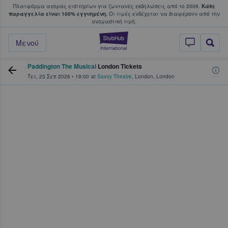
Πλατφόρμα αγοράς εισιτηρίων για ζωντανές εκδηλώσεις από το 2009.
Κάθε
υ οι φαν αγοράζουν και πουλούν εισιτή
παραγγελία είναι 100% εγγυημένη.
Οι τιμές ενδέχεται να διαφέρουν από την
oνομαστική τιμή.
StubHub - Όπου 
Μενού
Paddington The Musical
London Tickets
Τετ, 23 Σεπ 2026
•
19:00
at
Savoy Theatre
,
London
,
London