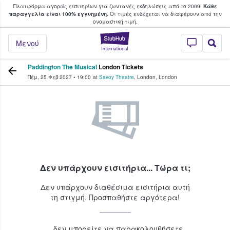
Πλατφόρμα αγοράς εισιτηρίων για ζωντανές εκδηλώσεις από το 2009.
Κάθε
υ οι φαν αγοράζουν και πουλούν εισιτή
παραγγελία είναι 100% εγγυημένη.
Οι τιμές ενδέχεται να διαφέρουν από την
oνομαστική τιμή.
StubHub - Όπου 
Μενού
Paddington The Musical
London Tickets
Πέμ, 25 Φεβ 2027
•
19:00
at
Savoy Theatre
,
London
,
London
Δεν υπάρχουν εισιτήρια... Τώρα τι;
Δεν υπάρχουν διαθέσιμα εισιτήρια αυτή
τη στιγμή. Προσπαθήστε αργότερα!
...δεν μπορείτε να παρακολουθήσετε