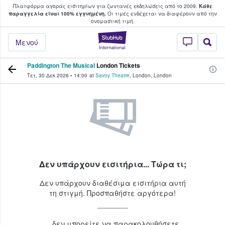
Πλατφόρμα αγοράς εισιτηρίων για ζωντανές εκδηλώσεις από το 2009.
Κάθε
υ οι φαν αγοράζουν και πουλούν εισιτή
παραγγελία είναι 100% εγγυημένη.
Οι τιμές ενδέχεται να διαφέρουν από την
oνομαστική τιμή.
StubHub - Όπου 
Μενού
Paddington The Musical
London Tickets
Τετ, 30 Δεκ 2026
•
14:00
at
Savoy Theatre
,
London
,
London
Δεν υπάρχουν εισιτήρια... Τώρα τι;
Δεν υπάρχουν διαθέσιμα εισιτήρια αυτή
τη στιγμή. Προσπαθήστε αργότερα!
...δεν μπορείτε να παρακολουθήσετε