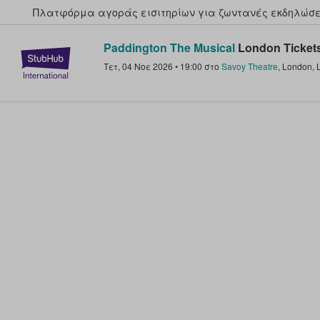
Πλατφόρμα αγοράς εισιτηρίων για ζωντανές εκδηλώσει
Paddington The Musical
London Ticket
StubHub - Όπου οι φαν αγοράζ
Τετ, 04 Νοε 2026
•
19:00
στο
Savoy Theatre
,
London
,