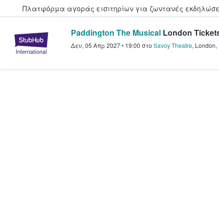
Πλατφόρμα αγοράς εισιτηρίων για ζωντανές εκδηλώσει
Paddington The Musical
London Ticket
StubHub - Όπου οι φαν αγοράζ
Δευ, 05 Απρ 2027
•
19:00
στο
Savoy Theatre
,
London
,