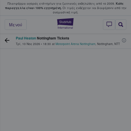
Πλατφόρμα αγοράς εισιτηρίων για ζωντανές εκδηλώσεις από το 2009.
Κάθε
υ οι φαν αγοράζουν και πουλούν εισιτή
παραγγελία είναι 100% εγγυημένη.
Οι τιμές ενδέχεται να διαφέρουν από την
oνομαστική τιμή.
StubHub - Όπου 
Μενού
Paul Heaton
Nottingham Tickets
Τρί, 10 Νοε 2026
•
18:30
at
Motorpoint Arena Nottingham
,
Nottingham
,
NTT