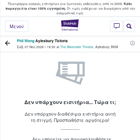
Πλατφόρμα αγοράς εισιτηρίων για ζωντανές εκδηλώσεις από το 2009.
Κάθε
υ οι φαν αγοράζουν και πουλούν εισιτή
παραγγελία είναι 100% εγγυημένη.
Οι τιμές ενδέχεται να διαφέρουν από την
oνομαστική τιμή.
StubHub - Όπου 
Μενού
Phil Wang
Aylesbury Tickets
Σάβ, 07 Νοε 2026
•
19:30
at
The Waterside Theatre
,
Aylesbury
,
BKM
Δεν υπάρχουν εισιτήρια... Τώρα τι;
Δεν υπάρχουν διαθέσιμα εισιτήρια αυτή
τη στιγμή. Προσπαθήστε αργότερα!
...δεν μπορείτε να παρακολουθήσετε