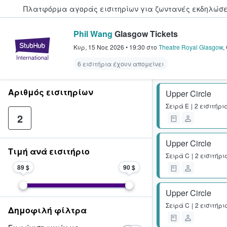
Πλατφόρμα αγοράς εισιτηρίων για ζωντανές εκδηλώσει
Phil Wang
Glasgow Tickets
StubHub - Όπου οι φαν αγοράζ
Κυρ, 15 Νοε 2026
•
19:30
στο
Theatre Royal Glasgow
,
6 εισιτήρια έχουν απομείνει
Αριθμός εισιτηρίων
Upper Circle
Σειρά
E
2 εισιτήρι
2
Upper Circle
Τιμή ανά εισιτήριο
Σειρά
C
2 εισιτήρι
89 $
90 $
Upper Circle
Σειρά
C
2 εισιτήρι
Δημοφιλή φίλτρα