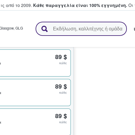
ς από το 2009.
Κάθε παραγγελία είναι 100% εγγυημένη.
Οι 
ουν και πουλούν εισιτήρια
Glasgow
,
GLG
89 $
α
κάθε
89 $
α
κάθε
89 $
α
κάθε